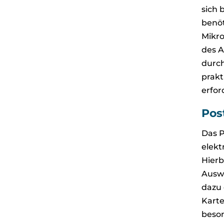
sich 
benöt
Mikro
des A
durch
prakt
erfor
Pos
Das P
elekt
Hierb
Auswe
dazu 
Karte
beson