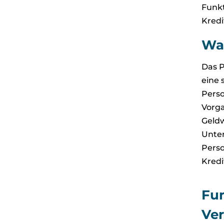
Funkt
Kredi
Was
Das P
eine 
Perso
Vorga
Geldw
Unter
Perso
Kredi
Fun
Ver