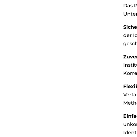
Das P
Unte
Siche
der I
gesch
Zuver
Insti
Korre
Flexib
Verfa
Metho
Einfa
unkom
Iden