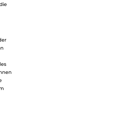
die
der
on
des
önnen
e
im