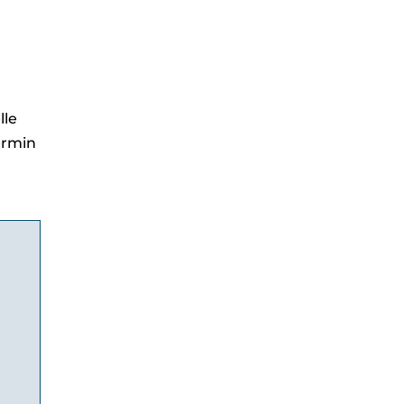
lle
ermin