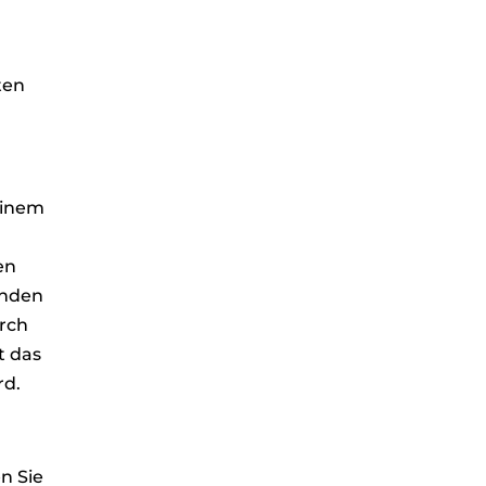
ten
einem
en
unden
rch
t das
rd.
n Sie