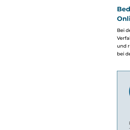
Bed
Onl
Bei d
Verfa
und r
bei d