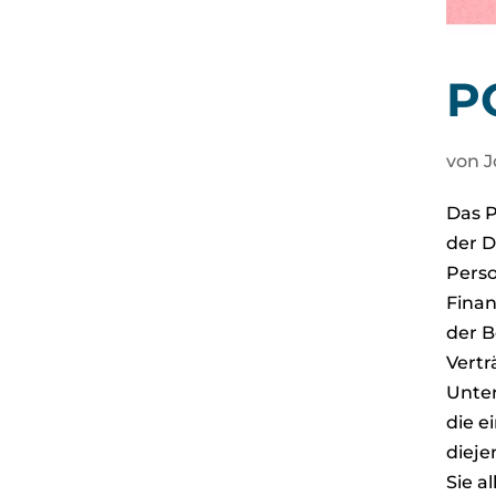
P
von
J
Das P
der D
Perso
Finan
der B
Vertr
Unter
die e
dieje
Sie a