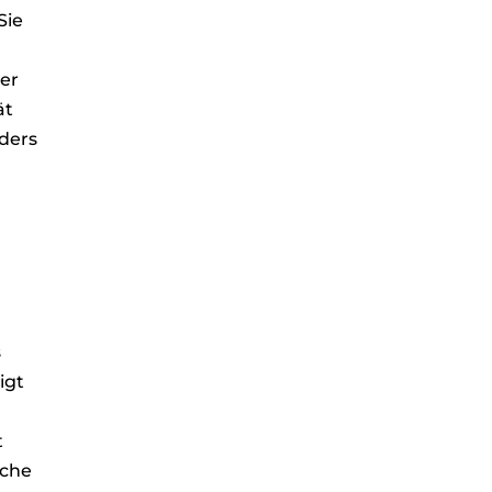
Sie
ter
ät
nders
s
igt
t
iche