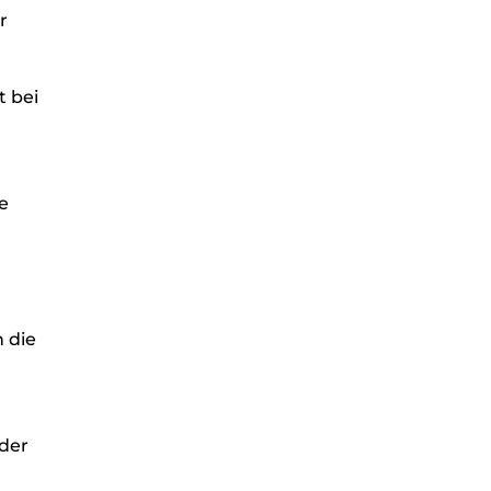
r
t bei
e
n die
 der