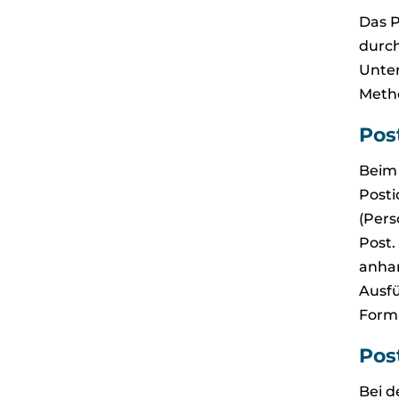
Das P
durch
Unte
Meth
Post
Beim 
Post
(Pers
Post.
anhan
Ausfü
Form
Pos
Bei d