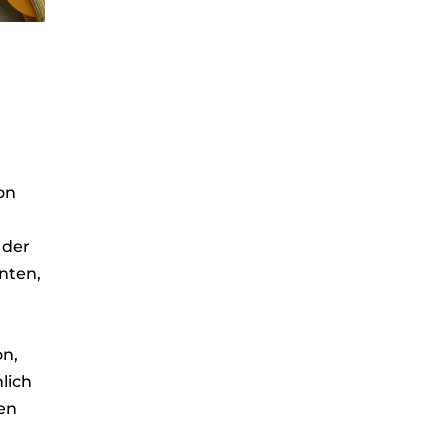
von
 der
nten,
on,
lich
ren