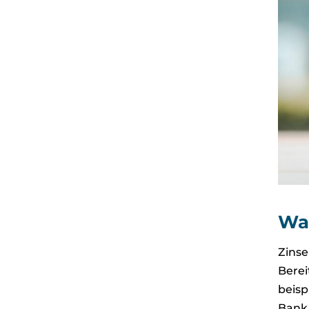
Was
Zinse
Berei
beisp
Bank