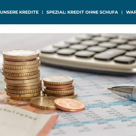
 UNSERE KREDITE
SPEZIAL: KREDIT OHNE SCHUFA
WAR