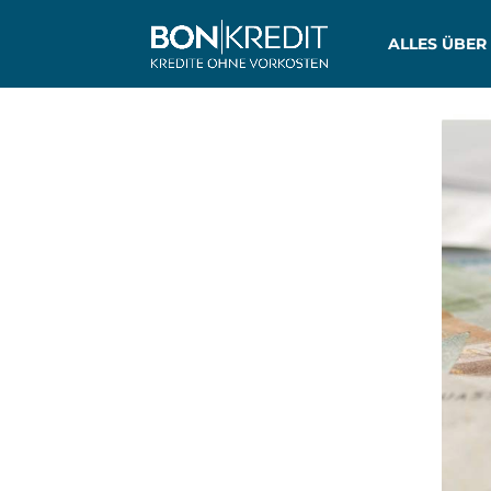
ALLES ÜBER