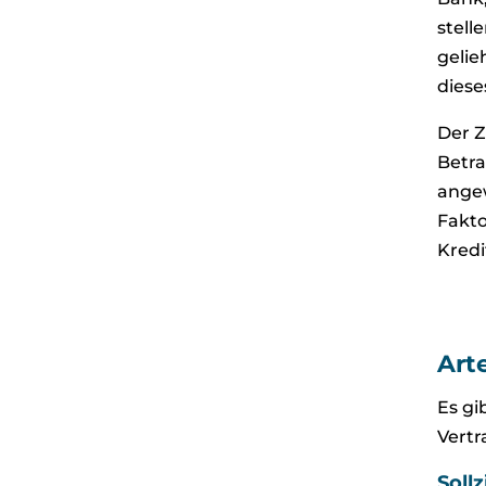
stell
gelie
diese
Der Z
Betra
angew
Fakto
Kredi
Art
Es gi
Vert
Soll