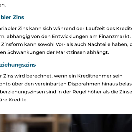
en.
abler Zins
ariabler Zins kann sich während der Laufzeit des Kredit
rn, abhängig von den Entwicklungen am Finanzmarkt.
 Zinsform kann sowohl Vor- als auch Nachteile haben, d
den Schwankungen der Marktzinsen abhängt.
ziehungszins
r Zins wird berechnet, wenn ein Kreditnehmer sein
onto über den vereinbarten Disporahmen hinaus belas
berziehungszinsen sind in der Regel höher als die Zinse
äre Kredite.