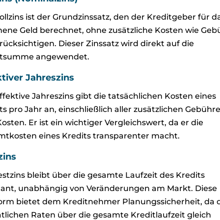
ollzins ist der Grundzinssatz, den der Kreditgeber für d
hene Geld berechnet, ohne zusätzliche Kosten wie Ge
rücksichtigen. Dieser Zinssatz wird direkt auf die
itsumme angewendet.
ktiver Jahreszins
ffektive Jahreszins gibt die tatsächlichen Kosten eines
ts pro Jahr an, einschließlich aller zusätzlichen Gebühr
osten. Er ist ein wichtiger Vergleichswert, da er die
tkosten eines Kredits transparenter macht.
zins
estzins bleibt über die gesamte Laufzeit des Kredits
tant, unabhängig von Veränderungen am Markt. Diese
orm bietet dem Kreditnehmer Planungssicherheit, da 
lichen Raten über die gesamte Kreditlaufzeit gleich