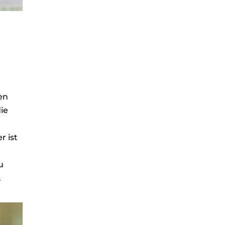
en
die
r ist
u
.