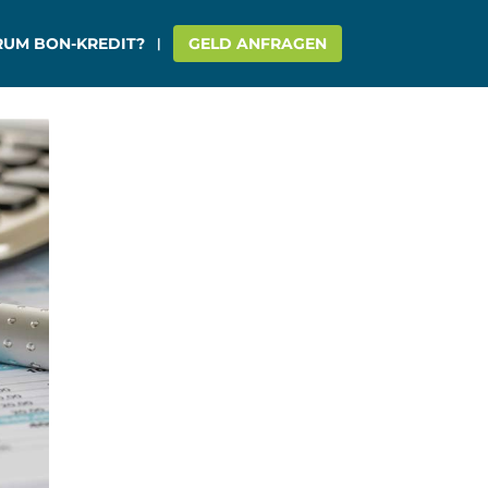
UM BON-KREDIT?
GELD ANFRAGEN