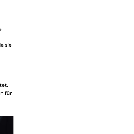
s
a sie
tet.
n für